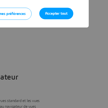
Accepter tout
mes préférences
sateur
ues standard et les vues
eau navigateur de vues