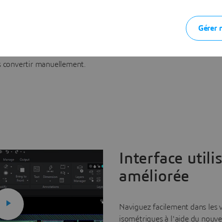
ight prend en charge les
ui vous permet de collaborer
Gérer 
e avec clarté et précision.
porter des mises en plan
aftSight et les ouvrir en tant
s convertir manuellement.
Interface utili
améliorée
Naviguez facilement dans les v
isométriques à l'aide du nouv