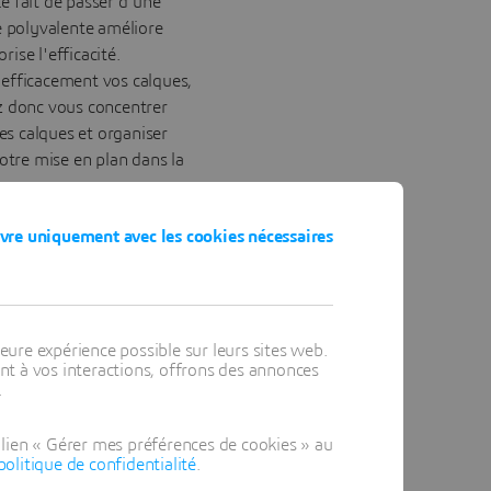
e fait de passer d'une
e polyvalente améliore
rise l'efficacité.
efficacement vos calques,
z donc vous concentrer
les calques et organiser
votre mise en plan dans la
vre uniquement avec les cookies nécessaires
eure expérience possible sur leurs sites web.
t à vos interactions, offrons des annonces
.
lien « Gérer mes préférences de cookies » au
politique de confidentialité
.