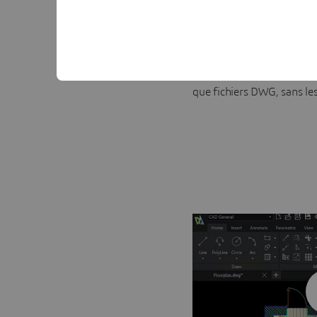
La version 2024 de DraftS
mises en plan CATIA, ce q
avec votre chaîne logistiqu
Vous pouvez désormais im
CATIA directement dans Dr
que fichiers DWG, sans le