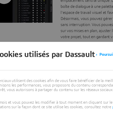
emplacement central unique. L
boîte de dialogue à une palett
l'espace de travail visuel et favo
Désormais, vous pouvez gérer 
sans interruption. Vous pouve
sur vos mises en plan, ajuster 
votre projet, tout en gardant 
vue.
cookies utilisés par Dassault
Poursui
aux utilisent des cookies afin de vous faire bénéficier de la meill
timisons les performances, vous proposons du contenu correspondan
 de mises en
rêt, vous autorisons à partager du contenu sur les réseaux sociaux
ois et vous pouvez les modifier à tout moment en cliquant sur le 
ons sur la façon dont ce site utilise les cookies, consultez notre