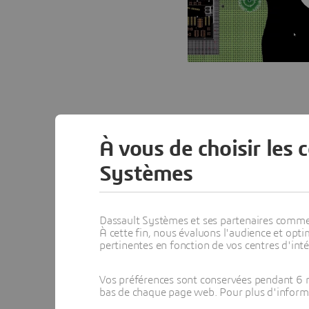
À vous de choisir les 
Systèmes
Dassault Systèmes et ses partenaires commerci
À cette fin, nous évaluons l'audience et op
Importation
pertinentes en fonction de vos centres d'inté
plan CATIA
Vos préférences sont conservées pendant 6 m
bas de chaque page web. Pour plus d'informati