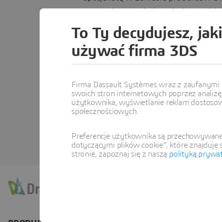
na Twoje pytania i omówi wszelkie
To Ty decydujesz, jak
Ceny produktów
używać firma 3DS
Opcje licencjonowania
Prezentacja produktu
Firma Dassault Systèmes wraz z zaufanymi 
Znalezienie lokalnego dystrybut
swoich stron internetowych poprzez analizę 
użytkownika, wyświetlanie reklam dostosow
społecznościowych.
Usługi subskrypcji i pomoc tech
Preferencje użytkownika są przechowywane 
dotyczącymi plików cookie”, które znajduje 
stronie, zapoznaj się z naszą
polityką prywa