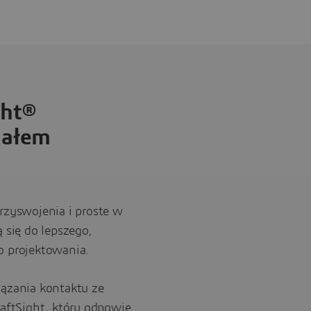
ght®
iałem
rzyswojenia i proste w
 się do lepszego,
o projektowania.
iązania kontaktu ze
raftSight, który odpowie