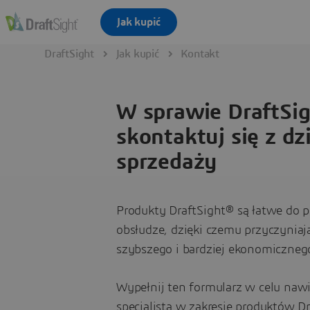
DraftSight
Jak kupić
Kontakt
W sprawie DraftSi
skontaktuj się z dz
sprzedaży
Produkty DraftSight® są łatwe do p
obsłudze, dzięki czemu przyczyniają
szybszego i bardziej ekonomiczneg
Wypełnij ten formularz w celu naw
specjalistą w zakresie produktów D