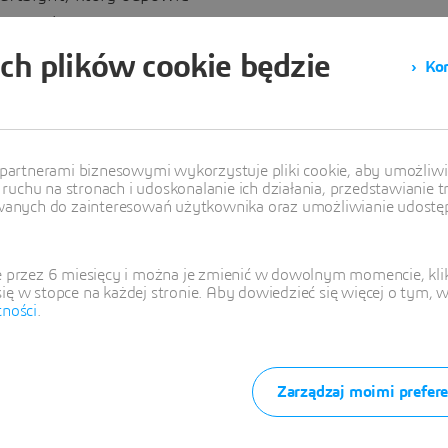
 potrzeby w tym:
ich plików cookie będzie
Kon
partnerami biznesowymi wykorzystuje pliki cookie, aby umożliw
ora
ruchu na stronach i udoskonalanie ich działania, przedstawianie t
anych do zainteresowań użytkownika oraz umożliwianie udostępn
niczna
przez 6 miesięcy i można je zmienić w dowolnym momencie, klik
się w stopce na każdej stronie. Aby dowiedzieć się więcej o tym, 
tności
.
Zarządzaj moimi prefer