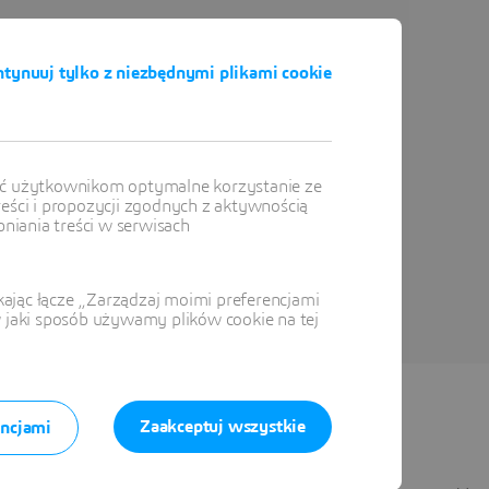
tynuuj tylko z niezbędnymi plikami cookie
ić użytkownikom optymalne korzystanie ze
reści i propozycji zgodnych z aktywnością
iania treści w serwisach
ając łącze „Zarządzaj moimi preferencjami
w jaki sposób używamy plików cookie na tej
Zaakceptuj wszystkie
encjami