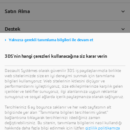
Yalnızca gerekli tanımlama bilgileri ile devam et
3DS'nin hangi çerezleri kullanacağına siz karar verin
Dassault Systèmes olarak güvenilir 3DS iş paydaşlarımızla birlikte
web sitelerimizde size en iyi deneyimi sunmak için tanımlama
bilgileri kullanıyoruz: Web sitelerinin kitlesini ölçüyor ve
performanslarını iyileştiriyoruz, size etkileşimlerinize karşılık gelen
içerikler ve teklifler sunuyoruz, ilgi alanlarınıza uygun reklamlar
sunuyoruz ve sosyal ağlarda içerik paylaşmanıza olanak sağlıyoruz.
Tercihleriniz 6 ay boyunca saklanır ve her web sayfasının alt
bilgisinde yer alan "Tanımlama bilgileri tercihlerimi yönet"
bağlantısına tıklayarak tercihlerinizi istediğiniz zaman
değiştirebilirsiniz. Bu sitenin, tanımlama bilgilerini nasıl kullandığı
hakkında daha fazla bilgi edinmek için lütfen
gizlilik politikamıza