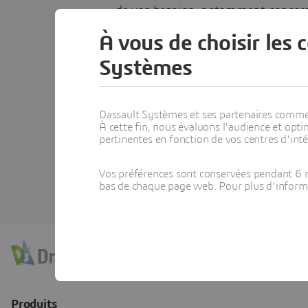
de vos besoins, notamment concerna
À vous de choisir les 
Tarifs des produits
Systèmes
Options de licence
Démonstrations de produits
Dassault Systèmes et ses partenaires commerci
Trouver un revendeur local
À cette fin, nous évaluons l'audience et op
pertinentes en fonction de vos centres d'inté
Abonnements et maintenance
Vos préférences sont conservées pendant 6 m
bas de chaque page web. Pour plus d'informati