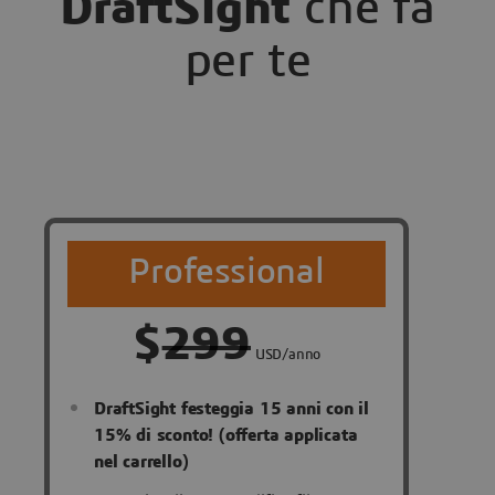
DraftSight
che fa
per te
Professional
$
299
USD/anno
DraftSight festeggia 15 anni con il
15% di sconto! (offerta applicata
nel carrello)