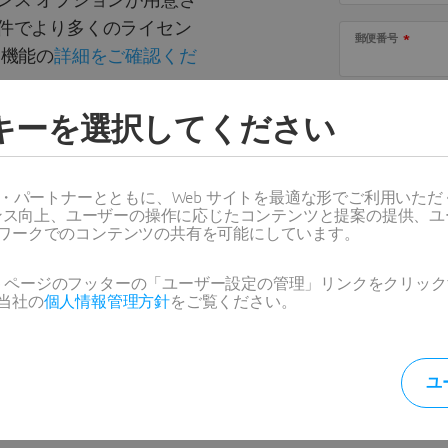
ンス オプションが用意さ
件でより多くのライセン
郵便番号
品機能の
詳細をご確認くだ
入力した情
ッキーを選択してください
様は
個人情
トライアルのメリット
たものとみ
は、Dassaul
Corpor
用して、2次元・3次元
ス・パートナーとともに、Web サイトを最適な形でご利用いた
人情報保護
、表示、共有
ーマンス向上、ユーザーの操作に応じたコンテンツと提案の提供、
用します。
ワークでのコンテンツの共有を可能にしています。
ーフェイスとコマンドで、
間で慣れることが可能
Web ページのフッターの「ユーザー設定の管理」リンクをクリ
当社の
個人情報管理方針
をご覧ください。
との相互運用性によって設計
ユ
トするさまざまなライセン