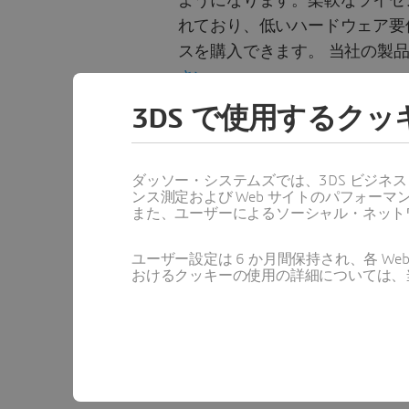
ようになります。柔軟なライセ
れており、低いハードウェア要
スを購入できます。 当社の製
さい
。
3DS で使用するク
DraftSight Premium無料
生産性向上ツールとAPIを使
ダッソー・システムズでは、3DS ビジネ
DWGファイルを作成、編集
ンス測定および Web サイトのパフォ
また、ユーザーによるソーシャル・ネット
使い慣れたユーザー インタ
チームは数日どころか数時
ユーザー設定は 6 か月間保持され、各 
おけるクッキーの使用の詳細については、
SOLIDWORKSのメーカー
ワークフローを改善
ビジネスのニーズをサポー
スおよび製品オプション