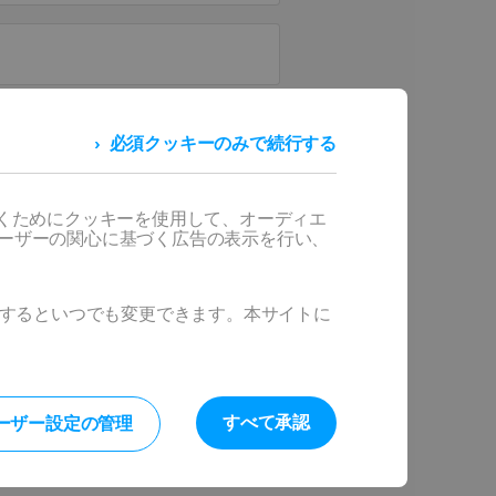
報を送信することにより、お客
必須クッキーのみで続行する
報保護ポリシー
を読み、承諾し
なされます。お客様の個人情報
t Systèmes SolidWorks
*
ationおよびサード パーティが、個
だくためにクッキーを使用して、オーディエ
ポリシーに従って営業目的で使
ユーザーの関心に基づく広告の表示を行い、
ックするといつでも変更できます。本サイトに
すべて承認
ーザー設定の管理