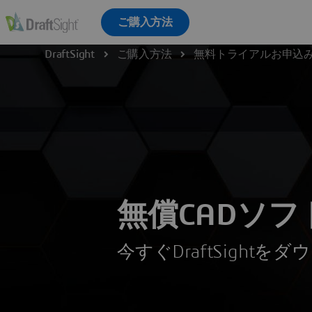
DraftSight
ご購入方法
無料トライアルお申込
無償CADソフ
今すぐDraftSightを