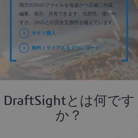
両方のDWGファイルを迅速かつ正確に作成、
編集、表示、共有できます。生産性、使いや
すさ、DWGとの完全互換性を備えています。
今すぐ購入
無料トライアルをダウンロード
DraftSightとは何です
か？