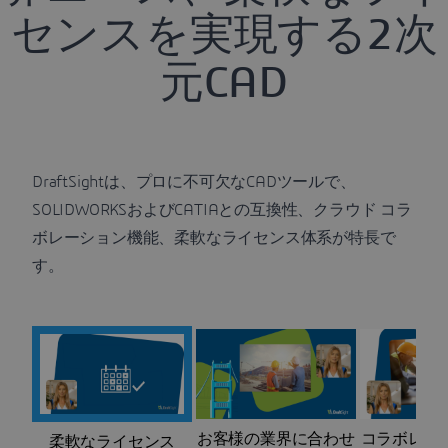
センスを実現する2次
元CAD
DraftSightは、プロに不可欠なCADツールで、
SOLIDWORKSおよびCATIAとの互換性、クラウド コラ
ボレーション機能、柔軟なライセンス体系が特長で
す。
お客様の業界に合わせ
コラボレー
柔軟なライセンス