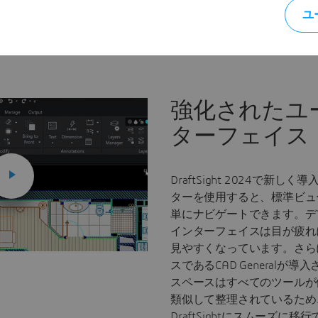
ユ
強化されたユ
ターフェイス
DraftSight 2024で新
ターを使用すると、標準ビュ
単にナビゲートできます。デ
インターフェイスは目が疲れ
見やすくなっています。さら
スであるCAD Generalが
スペースはすべてのツールが
類似して整理されているため
DraftSightにスムーズに