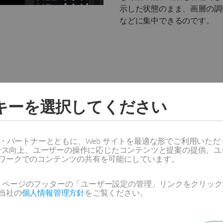
示した状態のまま、画層の調
などに集中できるのです。
ッキーを選択してください
面のインポート
ス・パートナーとともに、Web サイトを最適な形でご利用いた
リリースではCATIA図面をサポート
ーマンス向上、ユーザーの操作に応じたコンテンツと提案の提供、
のコラボレーションを明瞭か
ワークでのコンテンツの共有を可能にしています。
ています。CATIA図面を直
ポートし、DWGファイルとして開
Web ページのフッターの「ユーザー設定の管理」リンクをクリ
当社の
個人情報管理方針
をご覧ください。
り、手作業で変換する必要が