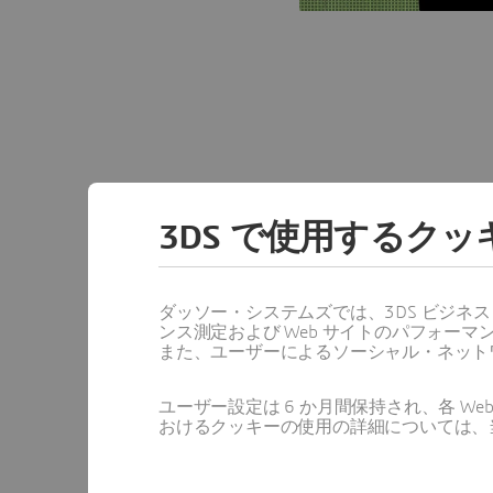
3DS で使用するク
CATIA図
ダッソー・システムズでは、3DS ビジネ
DraftSight 2024
ンス測定および Web サイトのパフォ
し、サプライチェーンと
また、ユーザーによるソーシャル・ネット
つ正確に行えるよう配慮し
接DraftSightにイン
ユーザー設定は 6 か月間保持され、各 
おけるクッキーの使用の詳細については、
くことができるようにな
なくなりました。