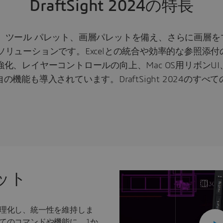
DraftSight 2024の特長
練されたUI、ツール パレット、画層パレットを備え、さらに
ソリューションです。Excelとの統合や効率的な参照添
、レイヤーコントロールの向上、Mac OS用リボンUI、
機能も導入されています。DraftSight 2024のす
ット
理化し、統一性を維持しま
てのコマンドや機能に、1か