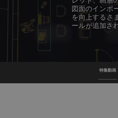
レット、画層の
図面のインポ
を向上するさ
ールが追加さ
特集動画