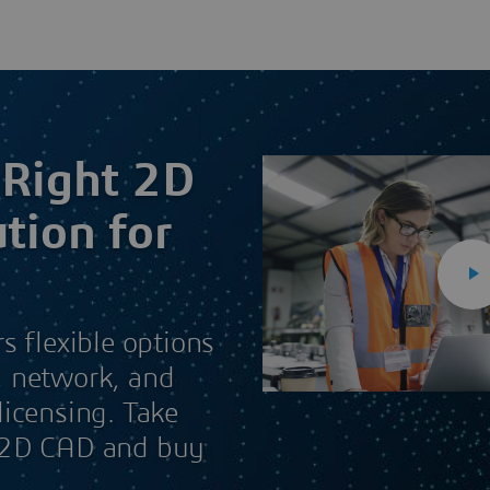
 Right 2D
tion for
s flexible options
, network, and
licensing. Take
 2D CAD and buy