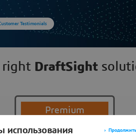
Customer Testimonials
 right
DraftSight
soluti
Premium
$599
ы использования
Продолжить 
USD/yr