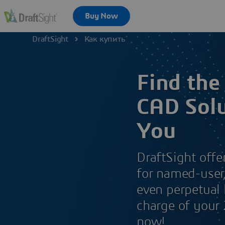
DraftSight
Как купить
Find the
CAD Solu
You
DraftSight offer
for named-user
even perpetual 
charge of your
now!