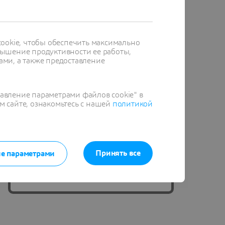
DraftSight is marking 15 years with
15% off!
(offer applied in cart)
ookie, чтобы обеспечить максимально
Activate simultaneous usage and
ышение продуктивности ее работы,
ами, а также предоставление
compliance throughout the
organization
Complete technical support provided
равление параметрами файлов cookie" в
м сайте, ознакомьтесь с нашей
политикой
by SOLIDWORKS partners
Save time with easy network license
deployment
Принять все
е параметрами
Learn More