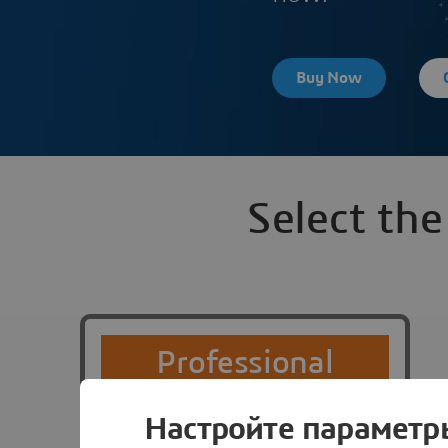
Buy Now
Select the
Professional
$299
Настройте параметр
USD/yr