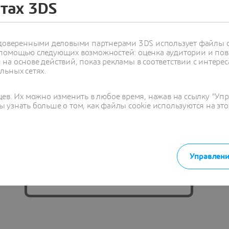
йтах 3DS
DraftSight is marking 15 years with
15% off!
(offer applied in cart)
с доверенными деловыми партнерами 3DS использует файлы c
Advanced tool and 3D capabilities at a
 помощью следующих возможностей: оценка аудитории и пов
на основе действий, показ рекламы в соответствии с интерес
fraction of the cost of competitors
льных сетях.
Custom Blocks, STEP import, Sheet
Set Manager, and DGN Export
цев. Их можно изменить в любое время, нажав на ссылку "Уп
 узнать больше о том, как файлы cookie используются на это
Integrate 3D model data into your
drawings with the BIM module
Управлени
Buy now