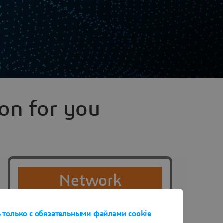
on for you
Network
$399
только с обязательными файлами cookie
Starting
USD/yr