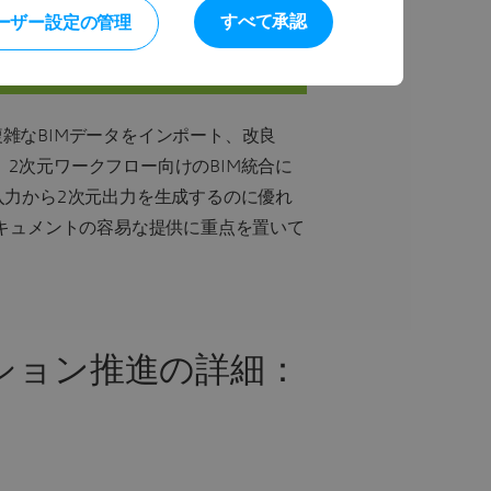
モジュールとは
すべて承認
ーザー設定の管理
り、複雑なBIMデータをインポート、改良
、2次元ワークフロー向けのBIM統合に
M入力から2次元出力を生成するのに優れ
ドキュメントの容易な提供に重点を置いて
ベーション推進の詳細：