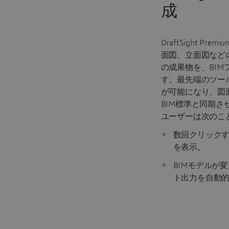
成
DraftSight P
面図、立面図など
の成果物を、BI
す。最先端のツー
が可能になり、図
BIM標準と同期
ユーザーは次のこ
数回クリックす
を表示。
BIMモデルが
ト出力を自動