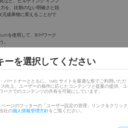
化など、ビルディング インフ
入力を、比類のない明確さと効
次元成果物に変えることがで
remiumを使用して、BIMワーク
う。
IMへのアプローチの詳細について
ッキーを選択してください
い。
ス・パートナーとともに、Web サイトを最適な形でご利用いた
ーマンス向上、ユーザーの操作に応じたコンテンツと提案の提供、
ワークでのコンテンツの共有を可能にしています。
Web ページのフッターの「ユーザー設定の管理」リンクをクリ
当社の
個人情報管理方針
をご覧ください。