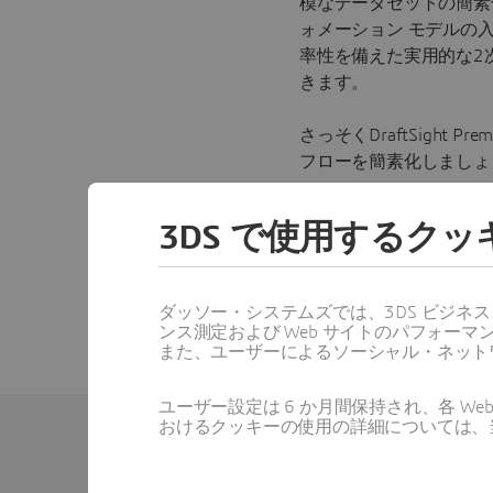
模なデータセットの簡素
ォメーション モデルの
率性を備えた実用的な2
きます。
さっそくDraftSight P
フローを簡素化しましょ
DraftSightによるB
3DS で使用するク
は、
こちら
をご覧くださ
ダッソー・システムズでは、3DS ビジネ
ンス測定および Web サイトのパフォ
また、ユーザーによるソーシャル・ネット
ユーザー設定は 6 か月間保持され、各 
おけるクッキーの使用の詳細については、