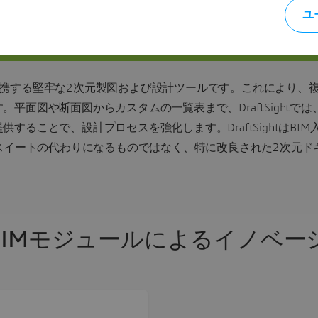
ight Premium BIM
ユ
IMモデルと連携する堅牢な2次元製図および設計ツールです。これによ
平面図や断面図からカスタムの一覧表まで、DraftSightでは
することで、設計プロセスを強化します。DraftSightはBI
 スイートの代わりになるものではなく、特に改良された2次元
ght BIMモジュールによるイノ