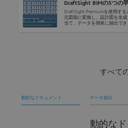
DraftSight BIMの
DraftSight Premiumを
元図面に変換し、設計図を生成
当て、データを簡単に抽出できます
すべて
動的なドキュメント
データ抽出
動的なド