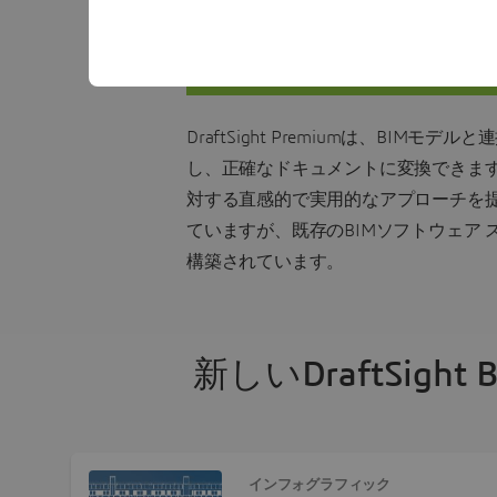
DraftS
DraftSight Premiumは、B
し、正確なドキュメントに変換できます。
対する直感的で実用的なアプローチを提供
ていますが、既存のBIMソフトウェア
構築されています。
新しいDraftSi
インフォグラフィック