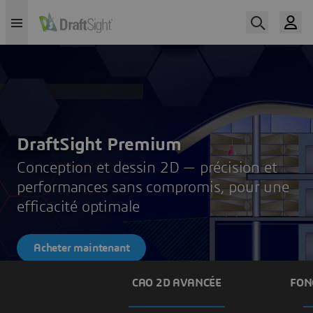
DraftSight Premium
Conception et dessin 2D — précision et
performances sans compromis, pour une
efficacité optimale
Acheter maintenant
CAO 2D AVANCÉE
FON