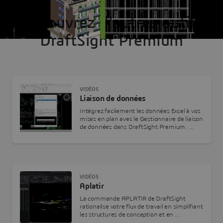
Découvrez d'autres outils
DraftSight Premium
VIDÉOS
Liaison de données
Intégrez facilement les données Excel à vos
mises en plan avec le Gestionnaire de liaison
de données dans DraftSight Premium. ...
VIDÉOS
Aplatir
La commande APLATIR de DraftSight
rationalise votre flux de travail en simplifiant
les structures de conception et en ...